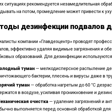
их ситуациях рекомендуется незамедлительная обра
адывать на потом, промедление может привести к у
тоды дезинфекции подвалов 
иалисты компании «Главдезцентр» проводят професс
алов, эффективно удаляя видимые загрязнения и обе
ибковых образований. Для дезинфекции используютс
олодный туман
— мелкодисперсное распыление де
ничтожающего бактерии, плесень и вирусы даже в тр
орячий туман
— обработка нагретым до 60 °C дезрас
ержатся в воздухе, усиливая проникновение и дези
еханическая очистка
— удаление загрязнений и ан
бычно выполняется перед основной обработкой для 