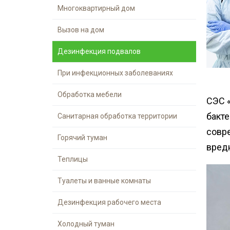
Шершни
Многоквартирный дом
Обработка му
Медведка
контейнеров
Вызов на дом
Дезинсекция помещений
Дезинфекция подвалов
Дезинсекция территорий
Вши
При инфекционных заболеваниях
Жуки
Обработка мебели
СЭС «
Паук
бакт
Санитарная обработка территории
Чешуйницы
совр
Горячий туман
Многоквартирный дом
вред
Теплицы
Туалеты и ванные комнаты
Дезинфекция рабочего места
Холодный туман