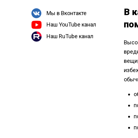
В 
Мы в Вконтакте
по
Наш YouTube канал
Наш RuTube канал
Высо
вред
вещи
избеж
обычн
о
п
п
п