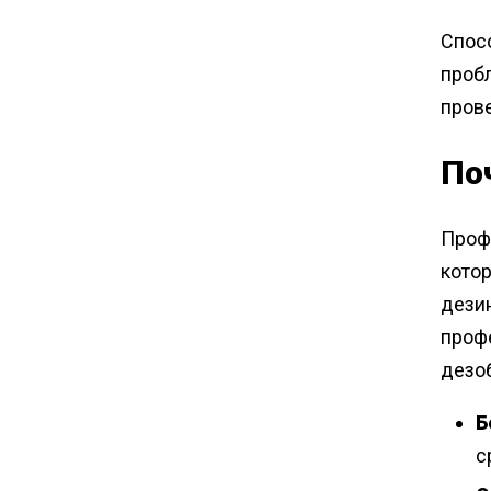
Спос
проб
пров
По
Проф
котор
дези
проф
дезо
Б
с