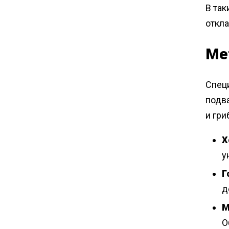
В так
откл
Ме
Спец
подв
и гр
Х
у
Г
д
М
О