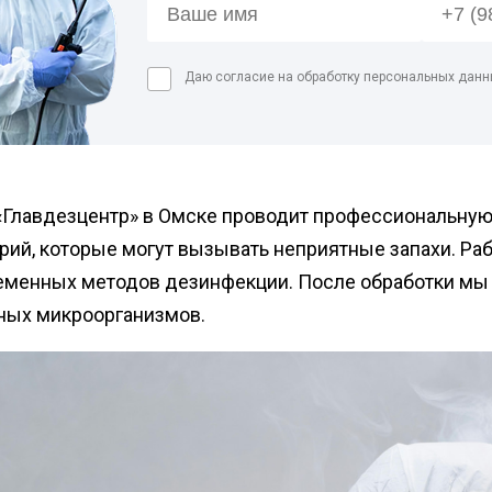
Дези
сорных
Обра
Даю согласие на обработку персональных данн
цеха
Дези
Дези
мясн
Дези
Главдезцентр» в Омске проводит профессиональную о
холо
ерий, которые могут вызывать неприятные запахи. Р
еменных методов дезинфекции. После обработки мы 
ных микроорганизмов.