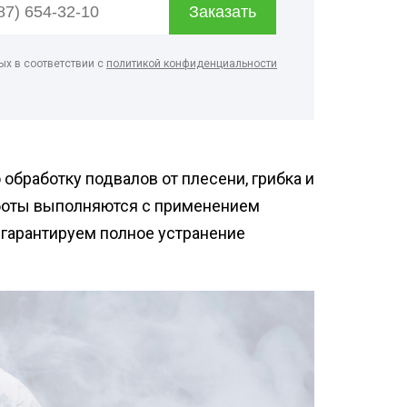
нфекция ферм
ботка кондитерского
ых в соответствии с
политикой конфиденциальности
нфекция вагонов
нфекция предприятий
ой промышленности
нфекция
бработку подвалов от плесени, грибка и
дильников
аботы выполняются с применением
гарантируем полное устранение