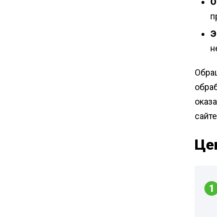
О
п
Э
н
Обра
обра
оказа
сайте
Це
1