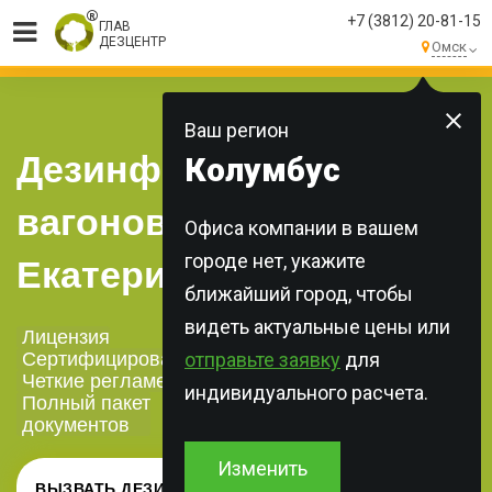
+7 (3812) 20-81-15
ГЛАВ
ДЕЗЦЕНТР
Омск
МЫ ВЫПОЛНЯЕМ
БОЛЕЕ 250 ЗАКАЗОВ
КАЖДЫЙ ДЕНЬ!
Ваш регион
Дезинфекция
Колумбус
вагонов в
Офиса компании в вашем
городе нет, укажите
Екатеринбурге
ближайший город, чтобы
видеть актуальные цены или
Лицензия
Сертифицированная химия
отправьте заявку
для
Четкие регламенты
индивидуального расчета.
Полный пакет
документов
Изменить
ВЫЗВАТЬ ДЕЗИНФЕКТОРА