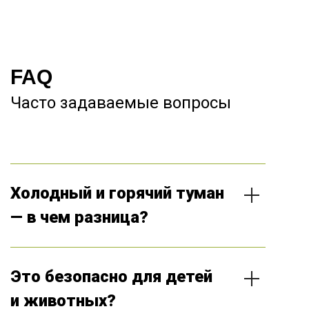
FAQ
Часто задаваемые вопросы
Холодный и горячий туман
— в чем разница?
Химические средства имеют разный рабочий
температурный режим. Горячий туман используется
только совместно с холодным туманом и является
Это безопасно для детей
усилителем эффекта от основной обработки. К
средствам горячего тумана наименьшее
и животных?
сопротивление у большинства паразитов.