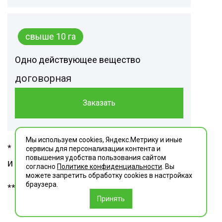
свыше 10 га
Одно действующее вещество
договорная
Заказать
Мы используем cookies, Яндекс.Метрику и иные
* Стоимость указана без скидок, скидки
сервисы для персонализации контента и
повышения удобства пользования сайтом
и акции уточняйте у менеджера.
согласно
Политике конфиденциальности
. Вы
можете запретить обработку сookies в настройках
браузера.
** Транспортные расходы — 40 р./км
Принять