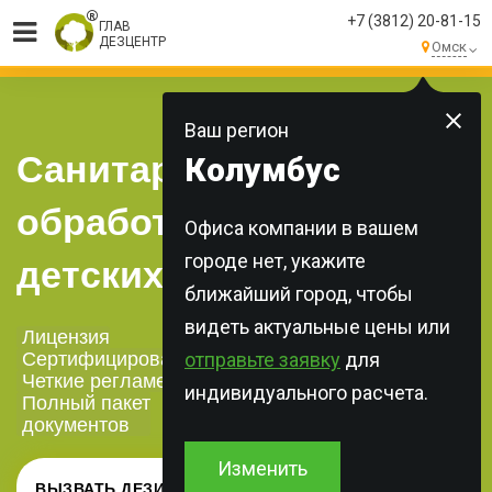
+7 (3812) 20-81-15
ГЛАВ
ДЕЗЦЕНТР
Омск
МЫ ВЫПОЛНЯЕМ
БОЛЕЕ 250 ЗАКАЗОВ
КАЖДЫЙ ДЕНЬ!
Ваш регион
Санитарная
Колумбус
обработка школ и
Офиса компании в вашем
городе нет, укажите
детских садов
ближайший город, чтобы
видеть актуальные цены или
Лицензия
Сертифицированная химия
отправьте заявку
для
Четкие регламенты
индивидуального расчета.
Полный пакет
документов
Изменить
ВЫЗВАТЬ ДЕЗИНФЕКТОРА