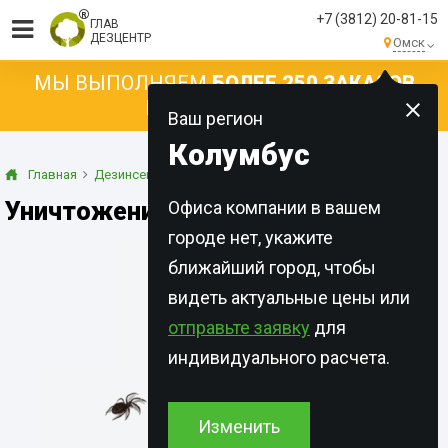
+7 (3812) 20-81-15
ГЛАВ
ДЕЗЦЕНТР
Омск
МЫ ВЫПОЛНЯЕМ
БОЛЕЕ 250 ЗАКАЗОВ
КАЖДЫЙ ДЕНЬ!
Ваш регион
Колумбус
Главная
Дезинсекция
Паук
Уничтожение пауков в Омске
Офиса компании в вашем
городе нет, укажите
ближайший город, чтобы
видеть актуальные цены или
отправьте заявку
для
индивидуального расчета.
Изменить