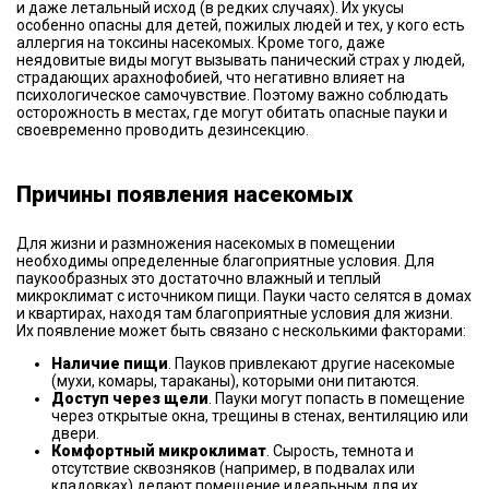
и даже летальный исход (в редких случаях). Их укусы
особенно опасны для детей, пожилых людей и тех, у кого есть
аллергия на токсины насекомых. Кроме того, даже
неядовитые виды могут вызывать панический страх у людей,
страдающих арахнофобией, что негативно влияет на
психологическое самочувствие. Поэтому важно соблюдать
осторожность в местах, где могут обитать опасные пауки и
своевременно проводить дезинсекцию.
Причины появления насекомых
Для жизни и размножения насекомых в помещении
необходимы определенные благоприятные условия. Для
паукообразных это достаточно влажный и теплый
микроклимат с источником пищи. Пауки часто селятся в домах
и квартирах, находя там благоприятные условия для жизни.
Их появление может быть связано с несколькими факторами:
Наличие пищи
. Пауков привлекают другие насекомые
(мухи, комары, тараканы), которыми они питаются.
Доступ через щели
. Пауки могут попасть в помещение
через открытые окна, трещины в стенах, вентиляцию или
двери.
Комфортный микроклимат
. Сырость, темнота и
отсутствие сквозняков (например, в подвалах или
кладовках) делают помещение идеальным для их