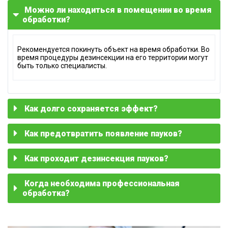
Можно ли находиться в помещении во время
обработки?
Рекомендуется покинуть объект на время обработки. Во
время процедуры дезинсекции на его территории могут
быть только специалисты.
Как долго сохраняется эффект?
Как предотвратить появление пауков?
Профессиональная обработка от насекомых
обеспечивают долговременный результат, если
содержать помещение в чистоте и выполнять
рекомендации по профилактике.
Как проходит дезинсекция пауков?
Чтобы снизить вероятность появления паукообразных в
доме, рекомендуется повесить москитные сетки на окна,
поддерживать умеренную влажность и регулярно
делать влажную уборку.
Когда необходима профессиональная
Сначала проводится оценка ситуации на объекте, затем
выполняется обработка инсектицидами, при
обработка?
необходимости наносится барьерная защита. По
завершении процедуры предоставляется консультация
по профилактике.
Вызвать дезинсекторов непременно нужно при
подозрении, что в доме появились ядовитые пауки.