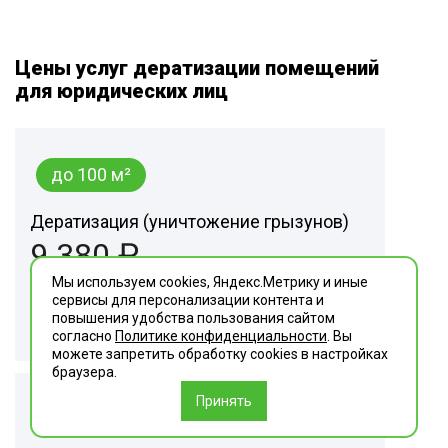
Цены услуг дератизации помещений
для юридических лиц
до 100 м²
Дератизация (уничтожение грызунов)
9 380 ₽
Мы используем cookies, Яндекс.Метрику и иные
сервисы для персонализации контента и
Заказать
повышения удобства пользования сайтом
согласно
Политике конфиденциальности
. Вы
можете запретить обработку сookies в настройках
браузера.
Принять
101-200 м²