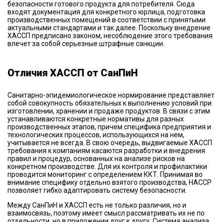
безопасности готового продукта для потребителя. Сюда
входят документация для конкретного юрлица, подготовка
производственных помещений в соответствии с принятыми
актуальными стандартами и так далее. Поскольку внедрение
ХАССП предписано законом, несоблюдение этого требования
влечет за собой серьезные штрафные санкции.
Отличия ХАССП от СанПиН
Санитарно-эпидемиологическое нормирование представляет
собой совокупность обязательных к выполнению условий при
изготовлении, хранении и продаже продуктов. В связи с этим
устанавливаются конкретные нормативы для разных
производственных этапов, причем специфика предприятия и
технологических процессов, использующихся на нем,
учитывается не всегда. В свою очередь, выдвигаемые ХАССП
требования к компаниям касаются разработки и внедрения
правил и процедур, основанных на анализе рисков на
конкретном производстве. Для их контроля и профилактики
проводится мониторинг с определением ККТ. Принимая во
внимание специфику отдельно взятого производства, HACCP
позволяет гибко адаптировать систему безопасности.
Между СанПиН и ХАССП есть не только различия, но и
взаимосвязь, поэтому имеет смысл рассматривать их не по
отдельности, но в приложении друг к другу. Система анализа