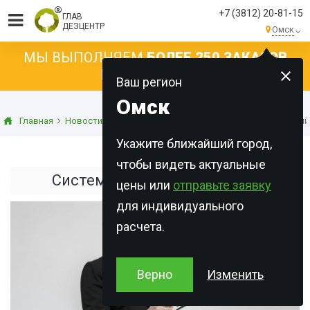
+7 (3812) 20-81-15
ГЛАВ
ДЕЗЦЕНТР
Омск
МЫ ВЫПОЛНЯЕМ
БОЛЕЕ 250 ЗАКАЗОВ
КАЖДЫЙ ДЕНЬ!
Ваш регион
Омск
Главная
Новости
Статьи о дезинфекции
Система требовани
Укажите ближайший город,
чтобы видеть актуальные
Система требований ХАССП
цены или
отправьте заявку
для индивидуального
расчета.
Верно
Изменить