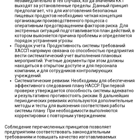
незамедлительно в тех случаях, когда значения ККТ
выходят за установленные пределы. Данный принцип
предполагает, что для изготовления безопасных
пищевых продуктов необходимо четкая концепция
организации производственного процесса с
оперативным предотвращением факторов риска. Для
экстренных ситуаций подготавливается план действий, в
котором выясняется причина проблемы и определяется
порядок устранения угрозы.
Порядок учета. Продуктивность системы требований
ХАССП напрямую связана со способностью предприятия
вести систематический учет выполнения плановых
мероприятий. Учетные документы при этом должны
находиться в открытом доступе и для персонала
компании, и для сотрудников контролирующих
учреждений.
Систематические ревизии. Необходимы для обеспечения
эффективного следования плану HACCP. При первой
проверке утверждается способность системы адекватно
и результативно противостоять рискам. В дальнейших
периодических ревизиях используются дополнительные
методы и тесты для выяснения соответствия работы
системы плану. При необходимости выполняются
корректировки с повторным утверждением.
Соблюдение перечисленных принципов позволяет
предприятиям соответствовать законодательным
требованиям и повышать качество изготавливаемых