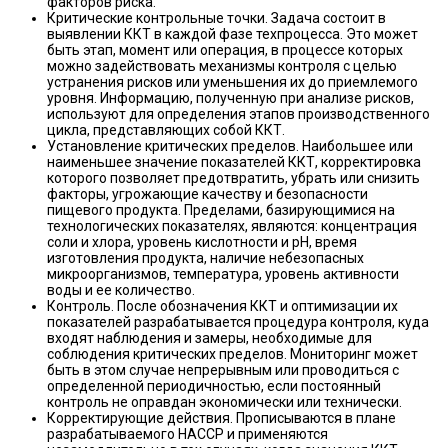
факторов риска.
Критические контрольные точки. Задача состоит в
выявлении ККТ в каждой фазе техпроцесса. Это может
быть этап, момент или операция, в процессе которых
можно задействовать механизмы контроля с целью
устранения рисков или уменьшения их до приемлемого
уровня. Информацию, полученную при анализе рисков,
используют для определения этапов производственного
цикла, представляющих собой ККТ.
Установление критических пределов. Наибольшее или
наименьшее значение показателей ККТ, корректировка
которого позволяет предотвратить, убрать или снизить
факторы, угрожающие качеству и безопасности
пищевого продукта. Пределами, базирующимися на
технологических показателях, являются: концентрация
соли и хлора, уровень кислотности и pH, время
изготовления продукта, наличие небезопасных
микроорганизмов, температура, уровень активности
воды и ее количество.
Контроль. После обозначения ККТ и оптимизации их
показателей разрабатывается процедура контроля, куда
входят наблюдения и замеры, необходимые для
соблюдения критических пределов. Мониторинг может
быть в этом случае непрерывным или проводиться с
определенной периодичностью, если постоянный
контроль не оправдан экономически или технически.
Корректирующие действия. Прописываются в плане
разрабатываемого HACCP и применяются