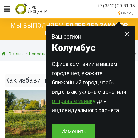
+7 (3812) 20-81-15
ГЛАВ
ДЕЗЦЕНТР
Омск
МЫ ВЫПОЛНЯЕМ
БОЛЕЕ 250 ЗАКАЗОВ
КАЖДЫЙ ДЕНЬ!
Ваш регион
Колумбус
Главная
Новости
Статьи о дезинфекции
Как избавиться от с
Офиса компании в вашем
городе нет, укажите
Как избавиться от сорняков на участке
ближайший город, чтобы
видеть актуальные цены или
отправьте заявку
для
индивидуального расчета.
Изменить