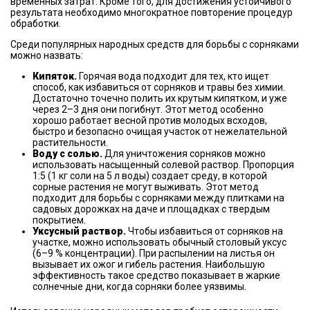
временных затрат. Кроме того, для достижения устойчивого
результата необходимо многократное повторение процедур
обработки.
Среди популярных народных средств для борьбы с сорняками
можно назвать:
Кипяток.
Горячая вода подходит для тех, кто ищет
способ, как избавиться от сорняков и травы без химии.
Достаточно точечно полить их крутым кипятком, и уже
через 2–3 дня они погибнут. Этот метод особенно
хорошо работает весной против молодых всходов,
быстро и безопасно очищая участок от нежелательной
растительности.
Воду с солью.
Для уничтожения сорняков можно
использовать насыщенный солевой раствор. Пропорция
1:5 (1 кг соли на 5 л воды) создает среду, в которой
сорные растения не могут выживать. Этот метод
подходит для борьбы с сорняками между плитками на
садовых дорожках на даче и площадках с твердым
покрытием.
Уксусный раствор.
Чтобы избавиться от сорняков на
участке, можно использовать обычный столовый уксус
(6–9 % концентрации). При распылении на листья он
вызывает их ожог и гибель растения. Наибольшую
эффективность такое средство показывает в жаркие
солнечные дни, когда сорняки более уязвимы.