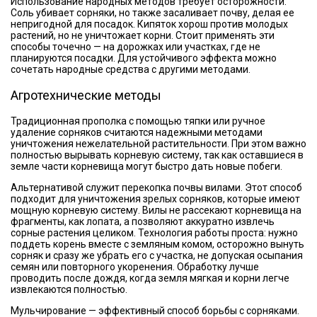
Использование народных методов требует осторожности.
Соль убивает сорняки, но также засаливает почву, делая ее
непригодной для посадок. Кипяток хорош против молодых
растений, но не уничтожает корни. Стоит применять эти
способы точечно — на дорожках или участках, где не
планируются посадки. Для устойчивого эффекта можно
сочетать народные средства с другими методами.
Агротехнические методы
Традиционная прополка с помощью тяпки или ручное
удаление сорняков считаются надежными методами
уничтожения нежелательной растительности. При этом важно
полностью вырывать корневую систему, так как оставшиеся в
земле части корневища могут быстро дать новые побеги.
Альтернативой служит перекопка почвы вилами. Этот способ
подходит для уничтожения зрелых сорняков, которые имеют
мощную корневую систему. Вилы не рассекают корневища на
фрагменты, как лопата, а позволяют аккуратно извлечь
сорные растения целиком. Технология работы проста: нужно
поддеть корень вместе с земляным комом, осторожно вынуть
сорняк и сразу же убрать его с участка, не допуская осыпания
семян или повторного укоренения. Обработку лучше
проводить после дождя, когда земля мягкая и корни легче
извлекаются полностью.
Мульчирование — эффективный способ борьбы с сорняками.