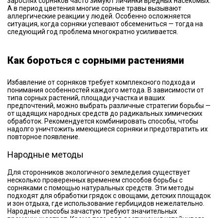
зарослях сорняков часто зимуют личинки вредных насекомых.
А в период цветения многие сорные травы вызывают
аллергические реакции у людей. Особенно осложняется
ситуация, когда сорняки успевают обсемениться — тогда на
следующий год проблема многократно усиливается.
Как бороться с сорными растениями
Избавление от сорняков требует комплексного подхода и
понимания особенностей каждого метода. В зависимости от
типа сорных растений, площади участка и ваших
предпочтений, можно выбрать различные стратегии борьбы —
от щадящих народных средств до радикальных химических
обработок. Рекомендуется комбинировать способы, чтобы
надолго уничтожить имеющиеся сорняки и предотвратить их
повторное появление.
Народные методы
Для сторонников экологичного земледелия существует
несколько проверенных временем способов борьбы с
сорняками с помощью натуральных средств. Эти методы
подходят для обработки грядок с овощами, детских площадок
и зон отдыха, где использование гербицидов нежелательно.
Народные способы зачастую требуют значительных